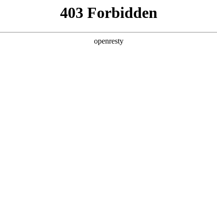
亚洲
丹 科威特 黎巴嫩 孟加拉国 马来西亚 尼泊尔 卡塔尔 沙特阿拉伯 叙利亚 泰
欧洲